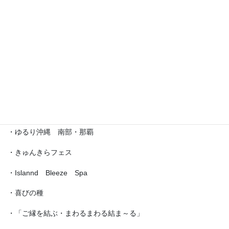
・沖縄サロネーゼフェスティバル
・沖宮福の市
・魔法の癒し箱～レインボーフェスタ～
・ラブクラ∞
・沖縄ゆいパラダイス
・第5回「琉球女神の集い・あまてらす」
・ゆるり沖縄 南部・那覇
・きゅんきらフェス
・Islannd Bleeze Spa
・喜びの種
・「ご縁を結ぶ・まわるまわる結ま～る」