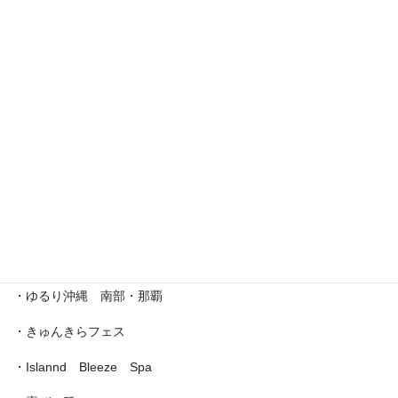
・えら部スクールフェスティバル
・沖縄サロネーゼフェスティバル
・沖宮福の市
・魔法の癒し箱～レインボーフェスタ～
・ラブクラ∞
・沖縄ゆいパラダイス
・第5回「琉球女神の集い・あまてらす」
・ゆるり沖縄 南部・那覇
・きゅんきらフェス
・Islannd Bleeze Spa