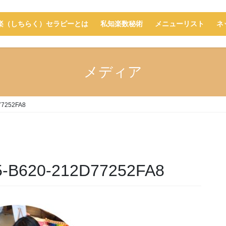
楽（しちらく）セラピーとは
私知楽数秘術
メニューリスト
ネ
メディア
77252FA8
-B620-212D77252FA8