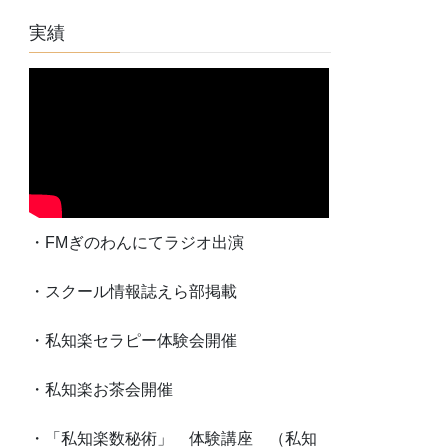
実績
・FMぎのわんにてラジオ出演
・スクール情報誌えら部掲載
・私知楽セラピー体験会開催
・私知楽お茶会開催
・「私知楽数秘術」 体験講座 （私知