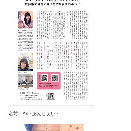
名前：Anj~あんじぇい～