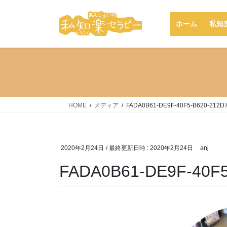
コ
ナ
ン
ビ
ホーム
私知
テ
ゲ
ン
ー
ツ
シ
へ
ョ
ス
ン
キ
に
ッ
移
HOME
メディア
FADA0B61-DE9F-40F5-B620-212D
プ
動
2020年2月24日
/ 最終更新日時 :
2020年2月24日
anj
FADA0B61-DE9F-40F5