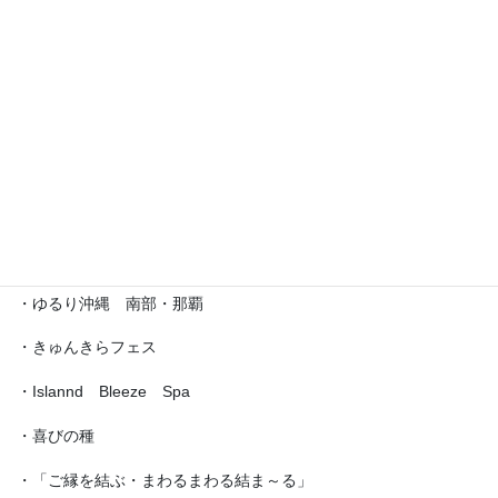
・沖縄サロネーゼフェスティバル
・沖宮福の市
・魔法の癒し箱～レインボーフェスタ～
・ラブクラ∞
・沖縄ゆいパラダイス
・第5回「琉球女神の集い・あまてらす」
・ゆるり沖縄 南部・那覇
・きゅんきらフェス
・Islannd Bleeze Spa
・喜びの種
・「ご縁を結ぶ・まわるまわる結ま～る」