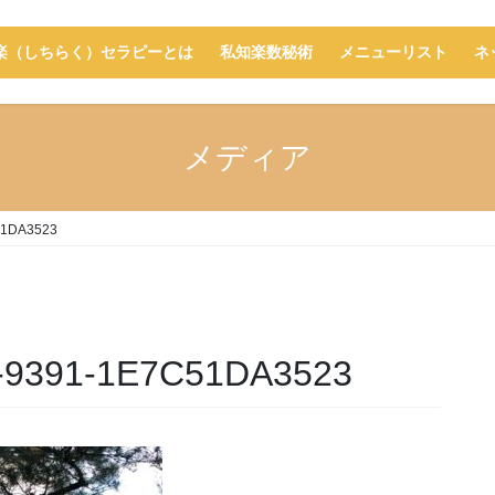
楽（しちらく）セラピーとは
私知楽数秘術
メニューリスト
ネ
メディア
51DA3523
-9391-1E7C51DA3523