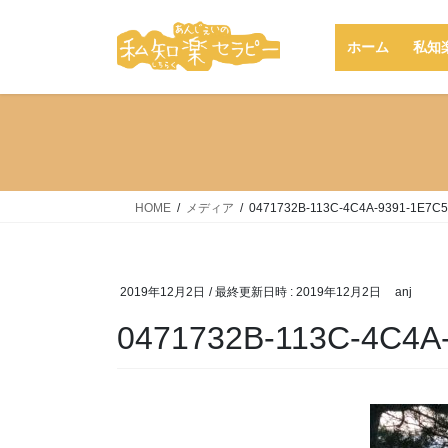
コ
ナ
ン
ビ
ホーム
私知
テ
ゲ
ン
ー
ツ
シ
へ
ョ
ス
ン
キ
に
ッ
移
HOME
メディア
0471732B-113C-4C4A-9391-1E7C
プ
動
2019年12月2日
/ 最終更新日時 :
2019年12月2日
anj
0471732B-113C-4C4A