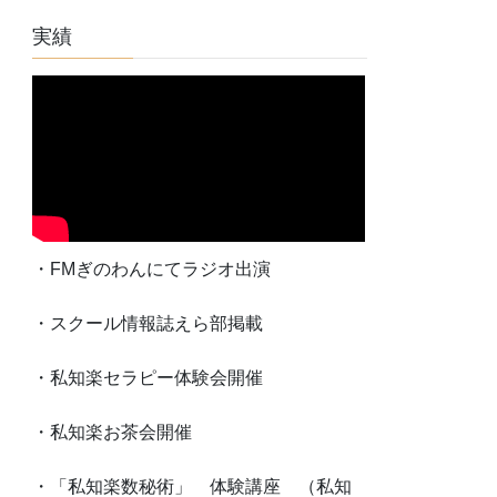
実績
・FMぎのわんにてラジオ出演
・スクール情報誌えら部掲載
・私知楽セラピー体験会開催
・私知楽お茶会開催
・「私知楽数秘術」 体験講座 （私知