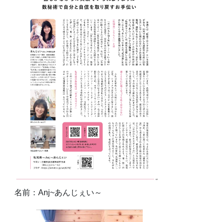
名前：Anj~あんじぇい～