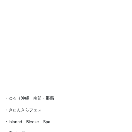
・えら部スクールフェスティバル
・沖縄サロネーゼフェスティバル
・沖宮福の市
・魔法の癒し箱～レインボーフェスタ～
・ラブクラ∞
・沖縄ゆいパラダイス
・第5回「琉球女神の集い・あまてらす」
・ゆるり沖縄 南部・那覇
・きゅんきらフェス
・Islannd Bleeze Spa