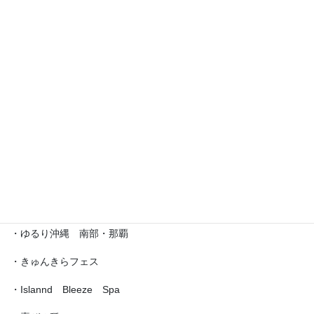
・えら部スクールフェスティバル
・沖縄サロネーゼフェスティバル
・沖宮福の市
・魔法の癒し箱～レインボーフェスタ～
・ラブクラ∞
・沖縄ゆいパラダイス
・第5回「琉球女神の集い・あまてらす」
・ゆるり沖縄 南部・那覇
・きゅんきらフェス
・Islannd Bleeze Spa