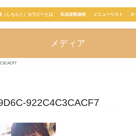
楽（しちらく）セラピーとは
私知楽数秘術
メニューリスト
ネ
メディア
4C3CACF7
-9D6C-922C4C3CACF7