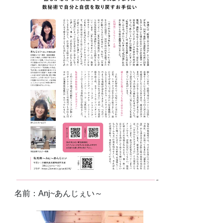
名前：Anj~あんじぇい～