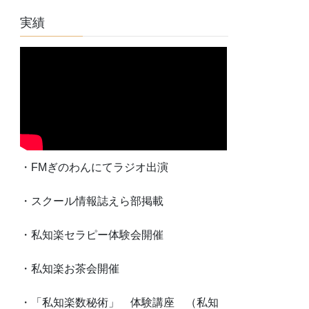
実績
・FMぎのわんにてラジオ出演
・スクール情報誌えら部掲載
・私知楽セラピー体験会開催
・私知楽お茶会開催
・「私知楽数秘術」 体験講座 （私知