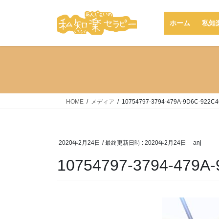
コ
ナ
ン
ビ
ホーム
私知
テ
ゲ
ン
ー
ツ
シ
へ
ョ
ス
ン
キ
に
ッ
移
HOME
メディア
10754797-3794-479A-9D6C-922C
プ
動
2020年2月24日
/ 最終更新日時 :
2020年2月24日
anj
10754797-3794-479A