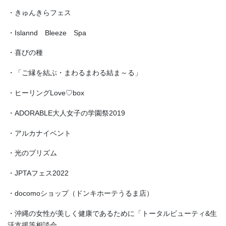
・きゅんきらフェス
・Islannd Bleeze Spa
・喜びの種
・「ご縁を結ぶ・まわるまわる結ま～る」
・ヒーリングLove♡box
・ADORABLE大人女子の学園祭2019
・アルカナイベント
・光のプリズム
・JPTAフェス2022
・docomoショップ（ドンキホーテうるま店）
・沖縄の女性が美しく健康であるために「トータルビューティ&生
活支援等相談会