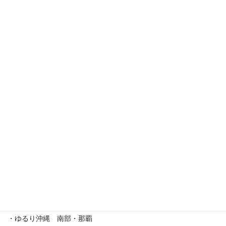
イベント出店歴
・えら部スクールフェスティバル
・沖縄サロネーゼフェスティバル
・沖宮福の市
・魔法の癒し箱～レインボーフェスタ～
・ラブクラ∞
・沖縄ゆいパラダイス
・第5回「琉球女神の集い・あまてらす」
・ゆるり沖縄 南部・那覇