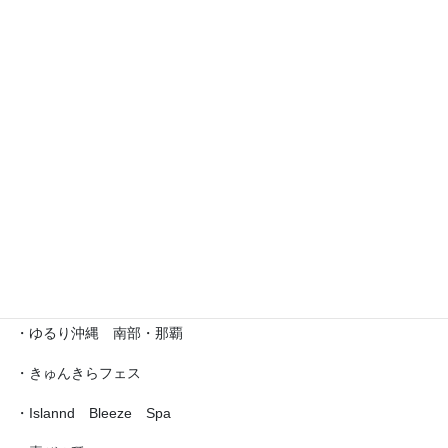
・えら部スクールフェスティバル
・沖縄サロネーゼフェスティバル
・沖宮福の市
・魔法の癒し箱～レインボーフェスタ～
・ラブクラ∞
・沖縄ゆいパラダイス
・第5回「琉球女神の集い・あまてらす」
・ゆるり沖縄 南部・那覇
・きゅんきらフェス
・Islannd Bleeze Spa