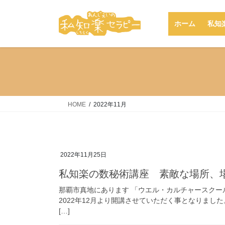
コ
ナ
ン
ビ
ホーム
私知
テ
ゲ
ン
ー
ツ
シ
へ
ョ
ス
ン
キ
に
ッ
移
HOME
2022年11月
プ
動
2022年11月25日
私知楽の数秘術講座 素敵な場所、
那覇市真地にあります 「ウエル・カルチャースクー
2022年12月より開講させていただく事となりまし
[…]