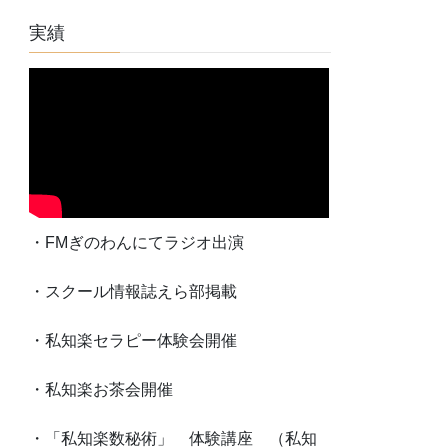
実績
・FMぎのわんにてラジオ出演
・スクール情報誌えら部掲載
・私知楽セラピー体験会開催
・私知楽お茶会開催
・「私知楽数秘術」 体験講座 （私知