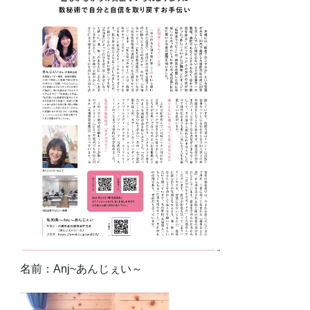
名前：Anj~あんじぇい～