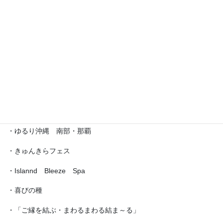
・沖縄サロネーゼフェスティバル
・沖宮福の市
・魔法の癒し箱～レインボーフェスタ～
・ラブクラ∞
・沖縄ゆいパラダイス
・第5回「琉球女神の集い・あまてらす」
・ゆるり沖縄 南部・那覇
・きゅんきらフェス
・Islannd Bleeze Spa
・喜びの種
・「ご縁を結ぶ・まわるまわる結ま～る」