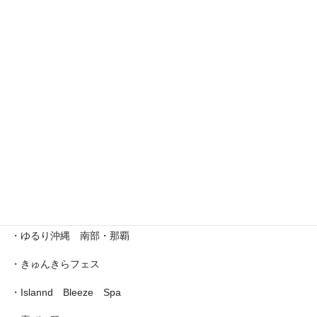
・えら部スクールフェスティバル
・沖縄サロネーゼフェスティバル
・沖宮福の市
・魔法の癒し箱～レインボーフェスタ～
・ラブクラ∞
・沖縄ゆいパラダイス
・第5回「琉球女神の集い・あまてらす」
・ゆるり沖縄 南部・那覇
・きゅんきらフェス
・Islannd Bleeze Spa