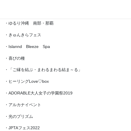
・第5回「琉球女神の集い・あまてらす」
・ゆるり沖縄 南部・那覇
・きゅんきらフェス
・Islannd Bleeze Spa
・喜びの種
・「ご縁を結ぶ・まわるまわる結ま～る」
・ヒーリングLove♡box
・ADORABLE大人女子の学園祭2019
・アルカナイベント
・光のプリズム
・JPTAフェス2022