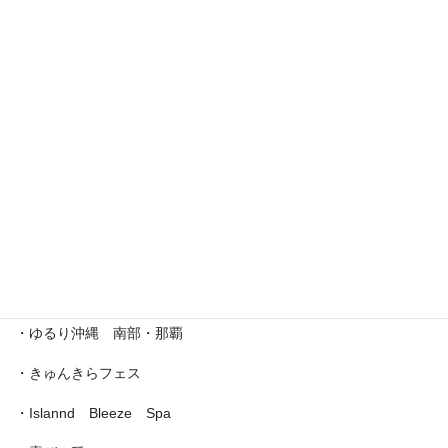
・えら部スクールフェスティバル
・沖縄サロネーゼフェスティバル
・沖宮福の市
・魔法の癒し箱～レインボーフェスタ～
・ラブクラ∞
・沖縄ゆいパラダイス
・第5回「琉球女神の集い・あまてらす」
・ゆるり沖縄 南部・那覇
・きゅんきらフェス
・Islannd Bleeze Spa