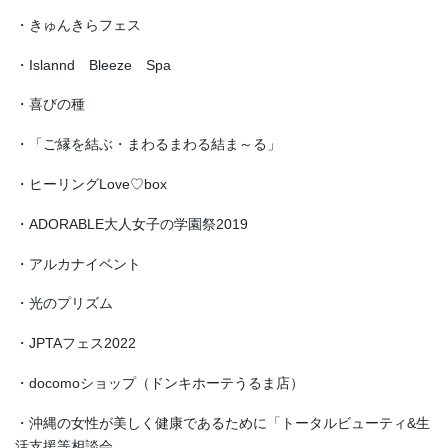
・きゅんきらフェス
・Islannd Bleeze Spa
・喜びの種
・「ご縁を結ぶ・まわるまわる結ま～る」
・ヒーリングLove♡box
・ADORABLE大人女子の学園祭2019
・アルカナイベント
・光のプリズム
・JPTAフェス2022
・docomoショップ（ドンキホーテうるま店）
・沖縄の女性が美しく健康であるために「トータルビューティ&生
活支援等相談会