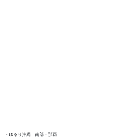
イベント出店歴
・えら部スクールフェスティバル
・沖縄サロネーゼフェスティバル
・沖宮福の市
・魔法の癒し箱～レインボーフェスタ～
・ラブクラ∞
・沖縄ゆいパラダイス
・第5回「琉球女神の集い・あまてらす」
・ゆるり沖縄 南部・那覇