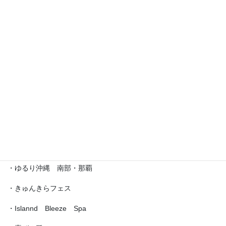
・えら部スクールフェスティバル
・沖縄サロネーゼフェスティバル
・沖宮福の市
・魔法の癒し箱～レインボーフェスタ～
・ラブクラ∞
・沖縄ゆいパラダイス
・第5回「琉球女神の集い・あまてらす」
・ゆるり沖縄 南部・那覇
・きゅんきらフェス
・Islannd Bleeze Spa