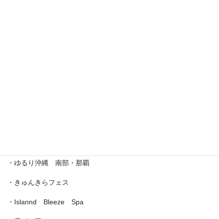
・えら部スクールフェスティバル
・沖縄サロネーゼフェスティバル
・沖宮福の市
・魔法の癒し箱～レインボーフェスタ～
・ラブクラ∞
・沖縄ゆいパラダイス
・第5回「琉球女神の集い・あまてらす」
・ゆるり沖縄 南部・那覇
・きゅんきらフェス
・Islannd Bleeze Spa