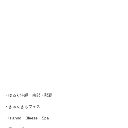
・えら部スクールフェスティバル
・沖縄サロネーゼフェスティバル
・沖宮福の市
・魔法の癒し箱～レインボーフェスタ～
・ラブクラ∞
・沖縄ゆいパラダイス
・第5回「琉球女神の集い・あまてらす」
・ゆるり沖縄 南部・那覇
・きゅんきらフェス
・Islannd Bleeze Spa