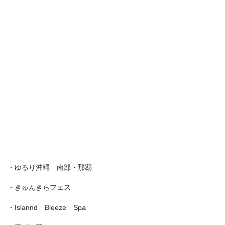
・えら部スクールフェスティバル
・沖縄サロネーゼフェスティバル
・沖宮福の市
・魔法の癒し箱～レインボーフェスタ～
・ラブクラ∞
・沖縄ゆいパラダイス
・第5回「琉球女神の集い・あまてらす」
・ゆるり沖縄 南部・那覇
・きゅんきらフェス
・Islannd Bleeze Spa