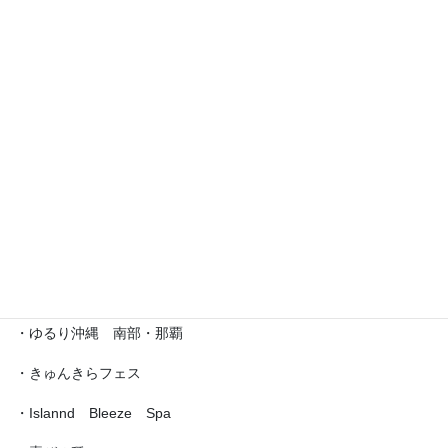
・えら部スクールフェスティバル
・沖縄サロネーゼフェスティバル
・沖宮福の市
・魔法の癒し箱～レインボーフェスタ～
・ラブクラ∞
・沖縄ゆいパラダイス
・第5回「琉球女神の集い・あまてらす」
・ゆるり沖縄 南部・那覇
・きゅんきらフェス
・Islannd Bleeze Spa