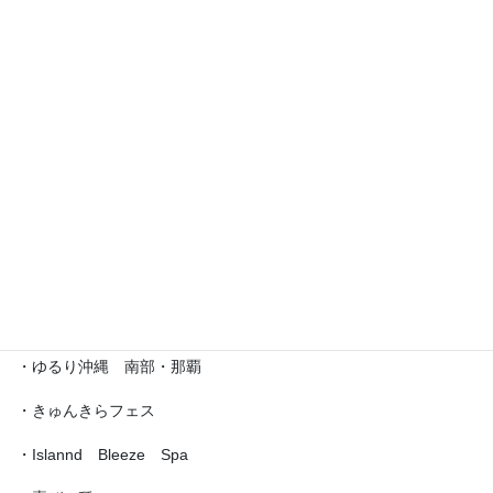
・えら部スクールフェスティバル
・沖縄サロネーゼフェスティバル
・沖宮福の市
・魔法の癒し箱～レインボーフェスタ～
・ラブクラ∞
・沖縄ゆいパラダイス
・第5回「琉球女神の集い・あまてらす」
・ゆるり沖縄 南部・那覇
・きゅんきらフェス
・Islannd Bleeze Spa