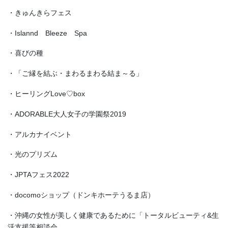
・きゅんきらフェス
・Islannd Bleeze Spa
・喜びの種
・「ご縁を結ぶ・まわるまわる結ま～る」
・ヒーリングLove♡box
・ADORABLE大人女子の学園祭2019
・アルカナイベント
・光のプリズム
・JPTAフェス2022
・docomoショップ（ドンキホーテうるま店）
・沖縄の女性が美しく健康であるために「トータルビューティ&生
活支援等相談会