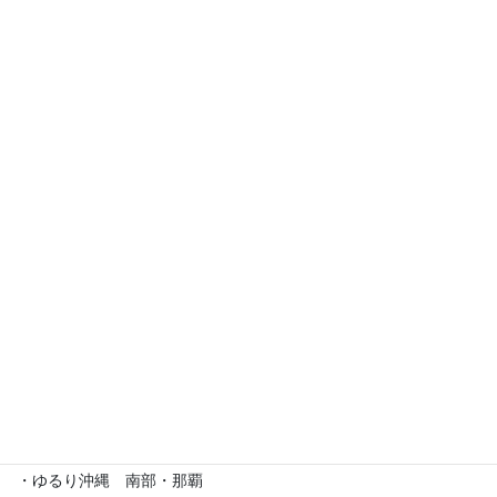
イベント出店歴
・えら部スクールフェスティバル
・沖縄サロネーゼフェスティバル
・沖宮福の市
・魔法の癒し箱～レインボーフェスタ～
・ラブクラ∞
・沖縄ゆいパラダイス
・第5回「琉球女神の集い・あまてらす」
・ゆるり沖縄 南部・那覇