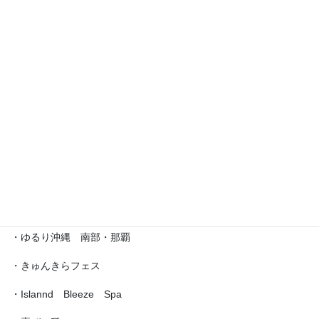
・えら部スクールフェスティバル
・沖縄サロネーゼフェスティバル
・沖宮福の市
・魔法の癒し箱～レインボーフェスタ～
・ラブクラ∞
・沖縄ゆいパラダイス
・第5回「琉球女神の集い・あまてらす」
・ゆるり沖縄 南部・那覇
・きゅんきらフェス
・Islannd Bleeze Spa