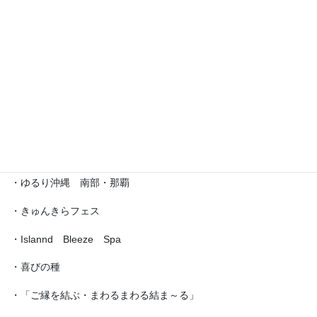
・沖縄サロネーゼフェスティバル
・沖宮福の市
・魔法の癒し箱～レインボーフェスタ～
・ラブクラ∞
・沖縄ゆいパラダイス
・第5回「琉球女神の集い・あまてらす」
・ゆるり沖縄 南部・那覇
・きゅんきらフェス
・Islannd Bleeze Spa
・喜びの種
・「ご縁を結ぶ・まわるまわる結ま～る」