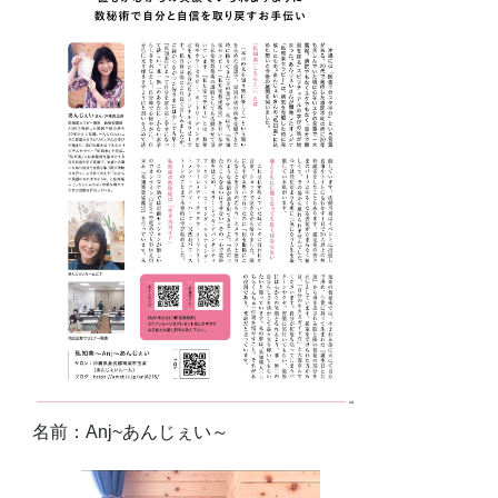
名前：Anj~あんじぇい～