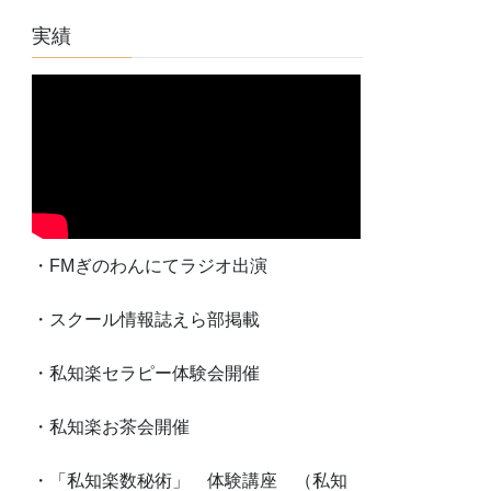
実績
・FMぎのわんにてラジオ出演
・スクール情報誌えら部掲載
・私知楽セラピー体験会開催
・私知楽お茶会開催
・「私知楽数秘術」 体験講座 （私知