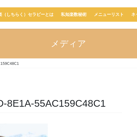
楽（しちらく）セラピーとは
私知楽数秘術
メニューリスト
ネ
メディア
C159C48C1
D-8E1A-55AC159C48C1