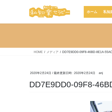
コ
ナ
ン
ビ
ホーム
私知
テ
ゲ
ン
ー
ツ
シ
へ
ョ
ス
ン
キ
に
ッ
移
HOME
メディア
DD7E9DD0-09F8-46BD-8E1A-55A
プ
動
2020年2月24日
/ 最終更新日時 :
2020年2月24日
anj
DD7E9DD0-09F8-46B