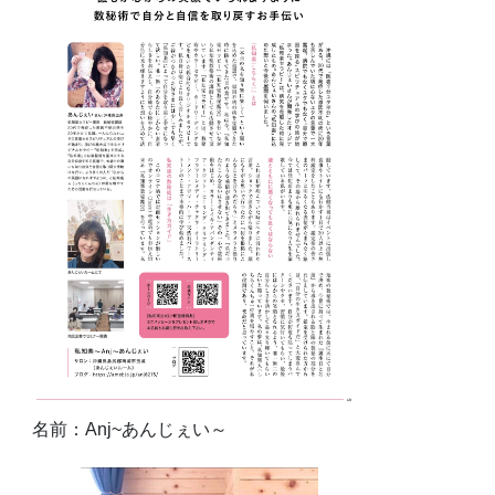
名前：Anj~あんじぇい～