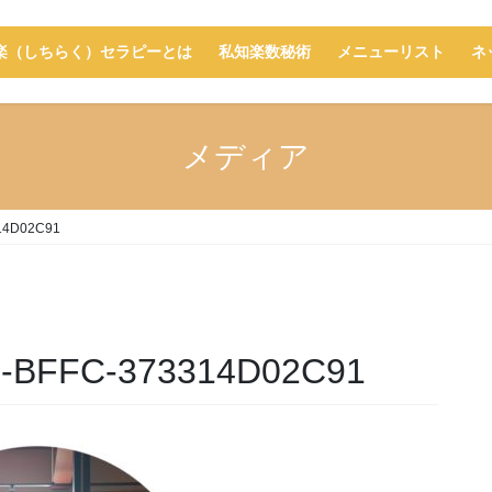
楽（しちらく）セラピーとは
私知楽数秘術
メニューリスト
ネ
メディア
14D02C91
0-BFFC-373314D02C91