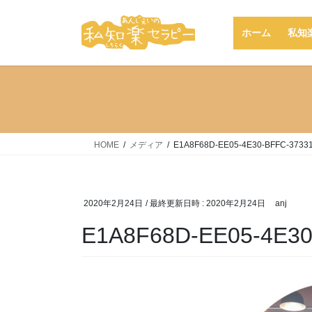
コ
ナ
ン
ビ
ホーム
私知
テ
ゲ
ン
ー
ツ
シ
へ
ョ
ス
ン
キ
に
ッ
移
HOME
メディア
E1A8F68D-EE05-4E30-BFFC-3733
プ
動
2020年2月24日
/ 最終更新日時 :
2020年2月24日
anj
E1A8F68D-EE05-4E3