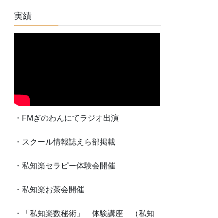
実績
・FMぎのわんにてラジオ出演
・スクール情報誌えら部掲載
・私知楽セラピー体験会開催
・私知楽お茶会開催
・「私知楽数秘術」 体験講座 （私知