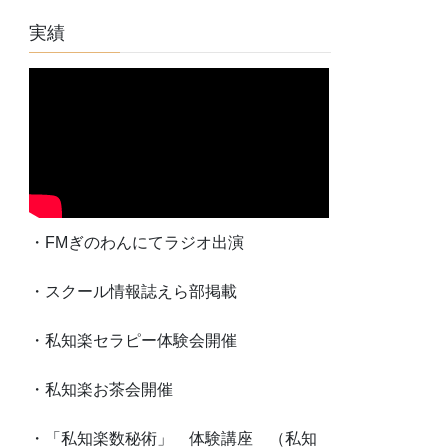
実績
・FMぎのわんにてラジオ出演
・スクール情報誌えら部掲載
・私知楽セラピー体験会開催
・私知楽お茶会開催
・「私知楽数秘術」 体験講座 （私知