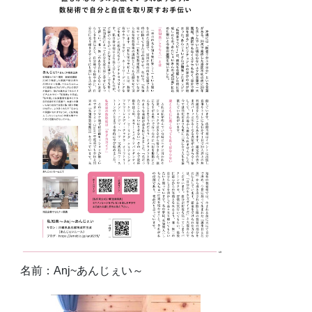
名前：Anj~あんじぇい～