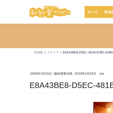
コ
ナ
ン
ビ
ホーム
私知
テ
ゲ
ン
ー
ツ
シ
へ
ョ
ス
ン
キ
に
ッ
移
HOME
メディア
E8A43BE8-D5EC-481B-87B0-A29
プ
動
2020年2月24日
/ 最終更新日時 :
2020年2月24日
anj
E8A43BE8-D5EC-481