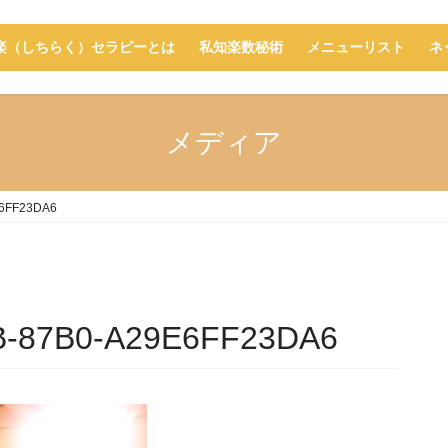
楽（しちらく）セラピーとは
私知楽数秘術
メニューリスト
ネ
メディア
E6FF23DA6
B-87B0-A29E6FF23DA6