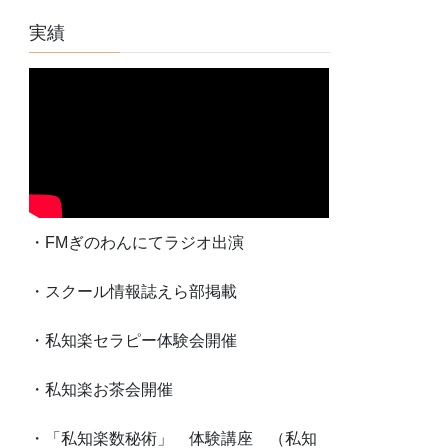
実績
・FMぎのわんにてラジオ出演
・スクール情報誌えら部掲載
・私知楽セラピー体験会開催
・私知楽お茶会開催
・「私知楽数秘術」 体験講座 （私知