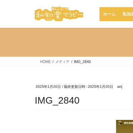
コ
ナ
ン
ビ
ホーム
私知
テ
ゲ
ン
ー
ツ
シ
へ
ョ
ス
ン
キ
に
ッ
移
HOME
メディア
IMG_2840
プ
動
2025年1月20日
/ 最終更新日時 :
2025年1月20日
anj
IMG_2840