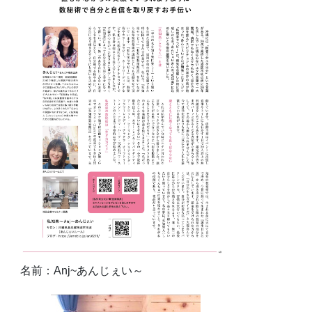
名前：Anj~あんじぇい～