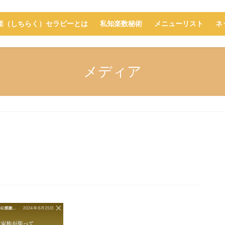
楽（しちらく）セラピーとは
私知楽数秘術
メニューリスト
ネ
メディア