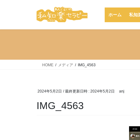
コ
ナ
ン
ビ
ホーム
私知
テ
ゲ
ン
ー
ツ
シ
へ
ョ
ス
ン
キ
に
ッ
移
HOME
メディア
IMG_4563
プ
動
2024年5月2日
/ 最終更新日時 :
2024年5月2日
anj
IMG_4563