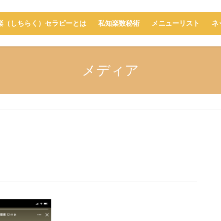
楽（しちらく）セラピーとは
私知楽数秘術
メニューリスト
ネ
メディア