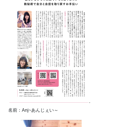
名前：Anj~あんじぇい～