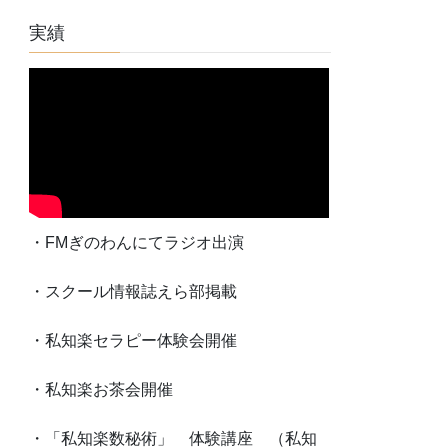
実績
・FMぎのわんにてラジオ出演
・スクール情報誌えら部掲載
・私知楽セラピー体験会開催
・私知楽お茶会開催
・「私知楽数秘術」 体験講座 （私知