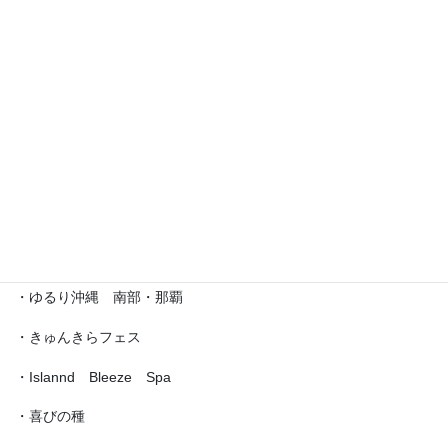
・えら部スクールフェスティバル
・沖縄サロネーゼフェスティバル
・沖宮福の市
・魔法の癒し箱～レインボーフェスタ～
・ラブクラ∞
・沖縄ゆいパラダイス
・第5回「琉球女神の集い・あまてらす」
・ゆるり沖縄 南部・那覇
・きゅんきらフェス
・Islannd Bleeze Spa
・喜びの種