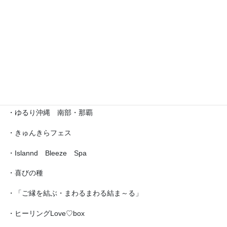
・沖宮福の市
・魔法の癒し箱～レインボーフェスタ～
・ラブクラ∞
・沖縄ゆいパラダイス
・第5回「琉球女神の集い・あまてらす」
・ゆるり沖縄 南部・那覇
・きゅんきらフェス
・Islannd Bleeze Spa
・喜びの種
・「ご縁を結ぶ・まわるまわる結ま～る」
・ヒーリングLove♡box