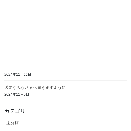
沖縄きゅんきらフェス
2025年2月22日
私知楽～Ａｎｊ～しちらく・あんじぇい～イベント情報
2025年2月2日
2025年を素晴らしい流れでスタートしましょう♪
2025年1月20日
いただいたご感想は私の大切な宝物です。ありがとうございま
す。
2024年11月22日
必要なみなさまへ届きますように
2024年11月5日
カテゴリー
未分類