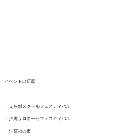
「私知楽の楽々かんたん数秘術」体験講座 開講
・「ウエル・カルチャースクール那覇真地校」さんにて
・「私知楽数秘術（初級編）講座」開講
・「シェアスペースアルカナ」さんにて
私知楽数秘術（初級・中級・上級編）講座
イベント出店歴
・えら部スクールフェスティバル
・沖縄サロネーゼフェスティバル
・沖宮福の市