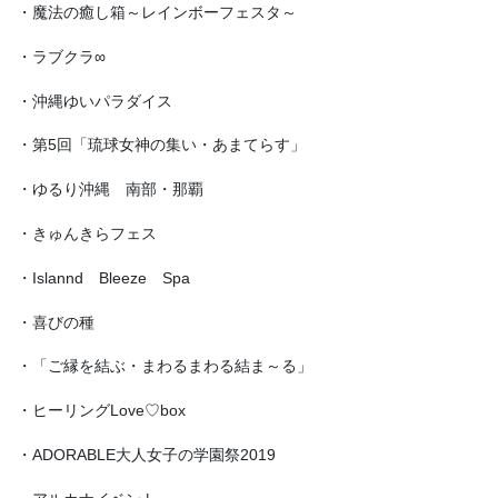
・魔法の癒し箱～レインボーフェスタ～
・ラブクラ∞
・沖縄ゆいパラダイス
・第5回「琉球女神の集い・あまてらす」
・ゆるり沖縄 南部・那覇
・きゅんきらフェス
・Islannd Bleeze Spa
・喜びの種
・「ご縁を結ぶ・まわるまわる結ま～る」
・ヒーリングLove♡box
・ADORABLE大人女子の学園祭2019