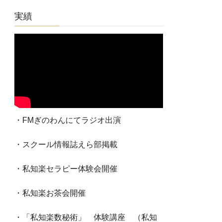
実績
・FMぎのわんにてラジオ出演
・スクール情報誌えら部掲載
・私知楽セラピー体験会開催
・私知楽お茶会開催
・「私知楽数秘術」 体験講座 （私知