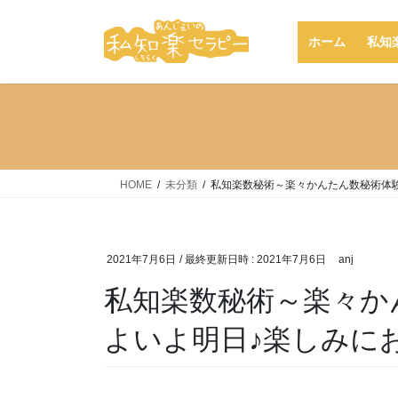
コ
ナ
ン
ビ
ホーム
私知
テ
ゲ
ン
ー
ツ
シ
へ
ョ
ス
ン
キ
に
ッ
移
HOME
未分類
私知楽数秘術～楽々かんたん数秘術体
プ
動
2021年7月6日
/ 最終更新日時 :
2021年7月6日
anj
私知楽数秘術～楽々か
よいよ明日♪楽しみに