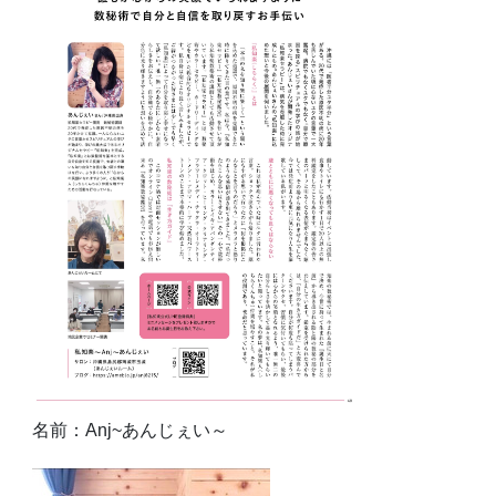
名前：Anj~あんじぇい～