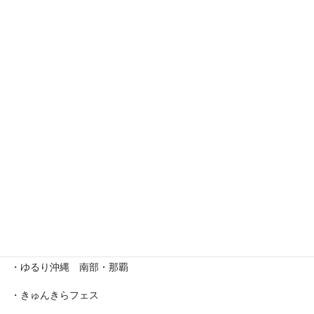
イベント出店歴
・えら部スクールフェスティバル
・沖縄サロネーゼフェスティバル
・沖宮福の市
・魔法の癒し箱～レインボーフェスタ～
・ラブクラ∞
・沖縄ゆいパラダイス
・第5回「琉球女神の集い・あまてらす」
・ゆるり沖縄 南部・那覇
・きゅんきらフェス