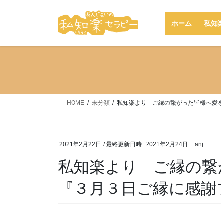
コ
ナ
ン
ビ
ホーム
私知
テ
ゲ
ン
ー
ツ
シ
へ
ョ
ス
ン
キ
に
ッ
移
HOME
未分類
私知楽より ご縁の繋がった皆様へ愛
プ
動
2021年2月22日
/ 最終更新日時 :
2021年2月24日
anj
私知楽より ご縁の繋
『３月３日ご縁に感謝