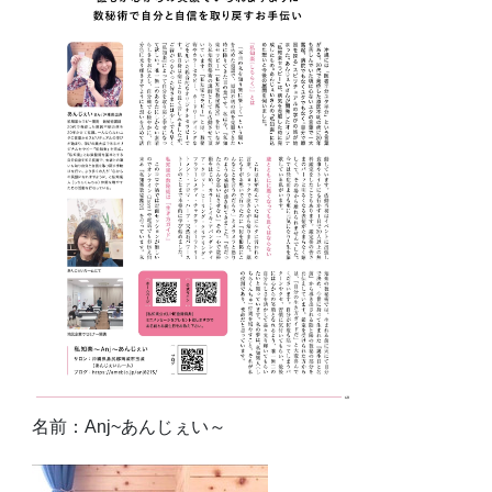
名前：Anj~あんじぇい～