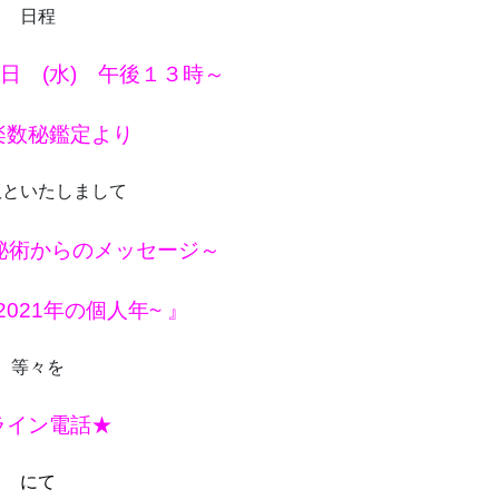
日程
日 (水) 午後１３時～
楽数秘鑑定より
版といたしまして
秘術からのメッセージ～
021年の個人年~ 』
等々を
ライン電話★
にて