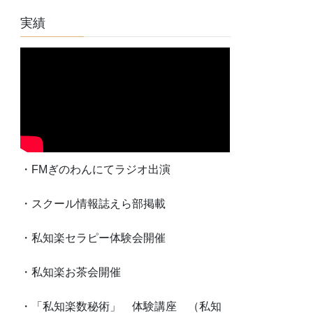
実績
・FMぎのわんにてラジオ出演
・スクール情報誌えら部掲載
・私知楽セラピー体験会開催
・私知楽お茶会開催
・「私知楽数秘術」 体験講座 （私知