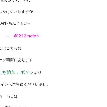
おかけいたしますが
Anj~あんじぇい~
→ @212mcfeh
たはこちらの
ージ画面にあります
だち追加』ボタン
より
ラインへご登録くださいませ。
◎ 当日は