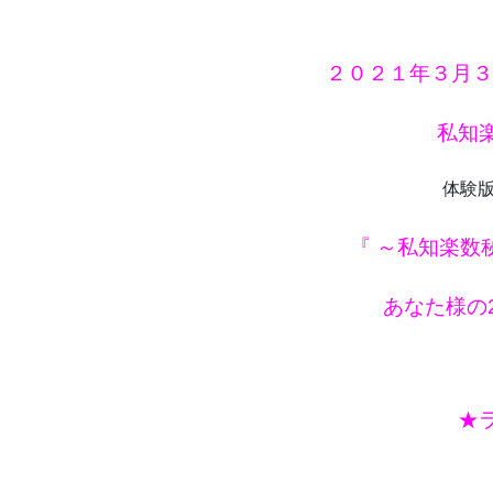
２０２１年３月３
私知
体験
『 ～私知楽数
あなた様の2
★