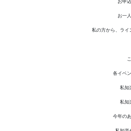
お申
お一
私の方から、ライ
各イベ
私知
私知
今年の
私知楽